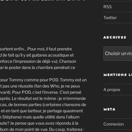
RSS
Twitter
ARCHIVES
ortent enfin… Pour moi, il faut prendre
Archives
le fait qu’il y ait guitares acoustique et
nforce l’impression de déjà-vu). Chanson
r le poster dans la chambre pendnat ce
MENTIONS L
ose pour Tommy comme pour POD. Tommy est un
t pas une réussite (fan des Who, je ne peux
A propos
vant). Pour POD, c’est l’inverse. C’est pensé
près. Le résultat est le même : je m’emmerde
x cas, de bonnes parties (certaines chansons de
META
et en tant que batteur, je partage quasiment
Stéphane) mais quelle utilité dans l’album
inute? Je pense que vous avez répondu à la
Connexion
 album de mon point de vue. Du coup, traiterez-