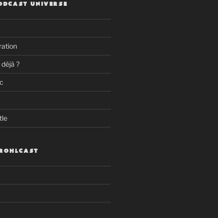
ODCAST UNIVERSE
ation
 déjà ?
c
tle
GROHLCAST