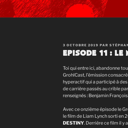
PUBLIÉ
3 OCTOBRE 2019
PAR
STÉPHA
LE
Episode 11 : L
Toi qui entre ici, abandonne to
GrohlCast, l’émission consacré
hyperactif qui a participé à des
de carrière passés au crible p
renseignés : Benjamin François
Avec ce onzième épisode le Gro
le film de Liam Lynch sorti en 
DESTINY
. Derrière ce film il 