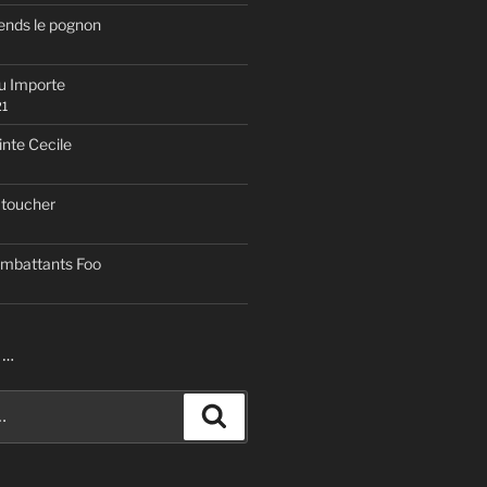
rends le pognon
eu Importe
21
inte Cecile
 toucher
ombattants Foo
R…
Recherche