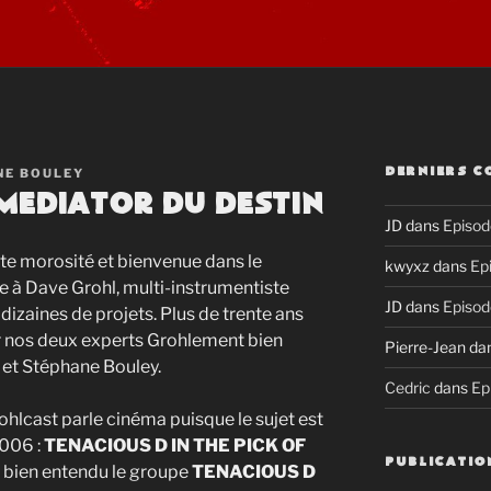
NE BOULEY
DERNIERS C
e mediator du destin
JD
dans
Episod
ute morosité et bienvenue dans le
kwyxz
dans
Ep
e à Dave Grohl, multi-instrumentiste
JD
dans
Episod
 dizaines de projets. Plus de trente ans
ar nos deux experts Grohlement bien
Pierre-Jean
da
 et Stéphane Bouley.
Cedric
dans
Ep
hlcast parle cinéma puisque le sujet est
2006 :
TENACIOUS D IN THE PICK OF
PUBLICATIO
y a bien entendu le groupe
TENACIOUS D