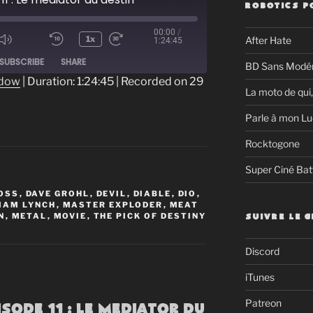
ROBOTICS P
00:00
/
1x
After Hate
1:24:45
ode
SUBSCRIBE
SHARE
BD Sans Modér
ndow
|
Duration: 1:24:45
|
Recorded on 29
La moto de qui,
Parle à mon Lu
Rocktogone
Super Ciné Bat
OSS
,
DAVE GROHL
,
DEVIL
,
DIABLE
,
DIO
,
IAM LYNCH
,
MASTER EXPLODER
,
MEAT
N
,
METAL
,
MOVIE
,
THE PICK OF DESTINY
SUIVRE LE 
Discord
iTunes
Patreon
isode 11 : Le mediator du