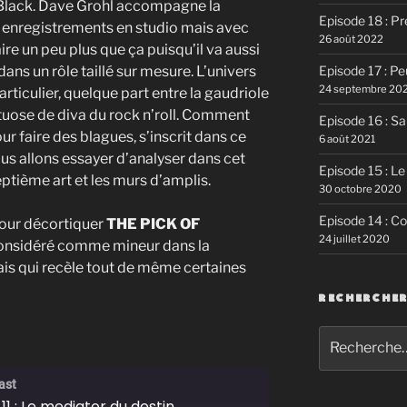
 Black. Dave Grohl accompagne la
Episode 18 : P
es enregistrements en studio mais avec
26 août 2022
aire un peu plus que ça puisqu’il va aussi
Episode 17 : P
ans un rôle taillé sur mesure. L’univers
24 septembre 20
rticulier, quelque part entre la gaudriole
rtuose de diva du rock n’roll. Comment
Episode 16 : Sa
our faire des blagues, s’inscrit dans ce
6 août 2021
ous allons essayer d’analyser dans cet
Episode 15 : Le
ptième art et les murs d’amplis.
30 octobre 2020
Episode 14 : C
our décortiquer
THE PICK OF
24 juillet 2020
considéré comme mineur dans la
is qui recèle tout de même certaines
RECHERCHE
Recherche
pour
:
ast
11 : Le mediator du destin