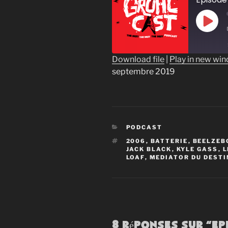
Play
Epis
Download file
|
Play in new wi
septembre 2019
SHARE
RSS FEED
LINK
EMBED
CATÉGORIES
PODCAST
ÉTIQUETTES
2006
,
BATTERIE
,
BEELZEB
JACK BLACK
,
KYLE GASS
,
L
LOAF
,
MEDIATOR DU DESTI
8 réponses sur “Ep