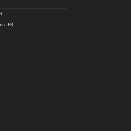
d
ress-FR