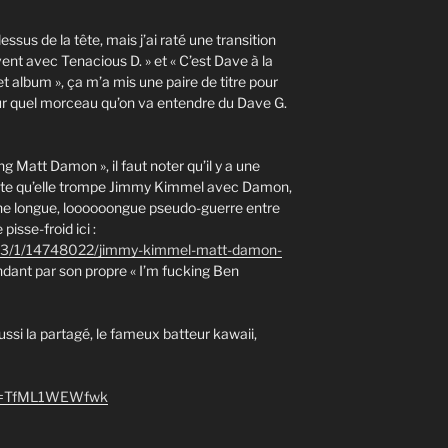
ssus de la tête, mais j’ai raté une transition
ent avec Tenacious D. » et « C’est Dave à la
t album », ça m’a mis une paire de titre pour
 sur quel morceau qu’on va entendre du Dave G.
g Matt Damon », il faut noter qu’il y a une
hante qu’elle trompe Jimmy Kimmel avec Damon,
une longue, loooooongue pseudo-guerre entre
sse-froid ici :
7/3/1/14748022/jimmy-kimmel-matt-damon-
dant par son propre « I’m fucking Ben
aussi la partagé, le fameux batteur kawaii,
?v=TfML1WEWfwk