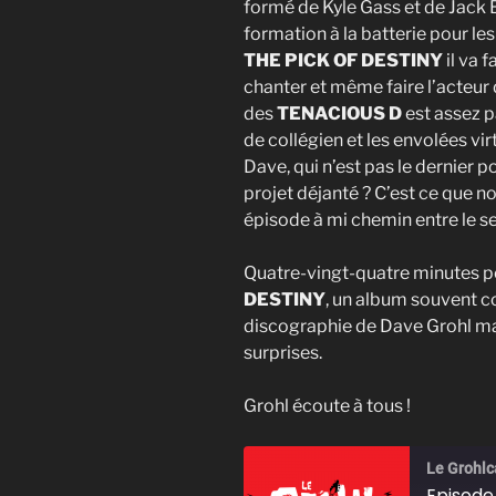
formé de Kyle Gass et de Jack
formation à la batterie pour l
THE PICK OF DESTINY
il va f
chanter et même faire l’acteur d
des
TENACIOUS D
est assez pa
de collégien et les envolées vi
Dave, qui n’est pas le dernier p
projet déjanté ? C’est ce que n
épisode à mi chemin entre le se
Quatre-vingt-quatre minutes p
DESTINY
, un album souvent 
discographie de Dave Grohl ma
surprises.
Grohl écoute à tous !
Le Grohlc
Episode 