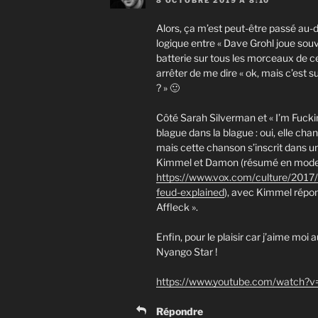
Alors, ça m’est peut-être passé au-de
logique entre « Dave Grohl joue souv
batterie sur tous les morceaux de ce
arrêter de me dire « ok, mais c’est
? » 🙂
Côté Sarah Silverman et « I’m Fuckin
blague dans la blague : oui, elle c
mais cette chanson s’inscrit dans 
Kimmel et Damon (résumé en mode pi
https://www.vox.com/culture/201
feud-explained
), avec Kimmel répon
Affleck ».
Enfin, pour le plaisir car j’aime moi 
Nyango Star !
https://www.youtube.com/watch
Répondre