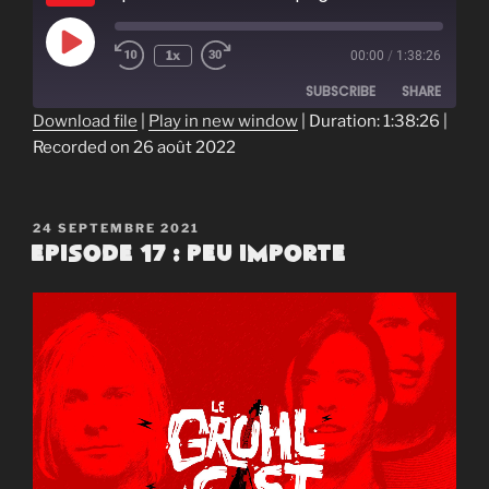
Play
1x
00:00
/
1:38:26
Episode
SUBSCRIBE
SHARE
Download file
|
Play in new window
|
Duration: 1:38:26
|
Recorded on 26 août 2022
SHARE
RSS FEED
LINK
PUBLIÉ
24 SEPTEMBRE 2021
EMBED
LE
Episode 17 : Peu Importe