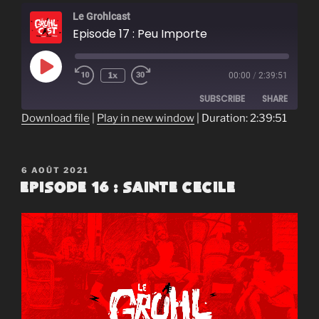
Le Grohlcast
Episode 17 : Peu Importe
Play
1x
00:00
/
2:39:51
Episode
SUBSCRIBE
SHARE
Download file
|
Play in new window
|
Duration: 2:39:51
SHARE
RSS FEED
LINK
PUBLIÉ
6 AOÛT 2021
LE
Episode 16 : Sainte Cecile
EMBED