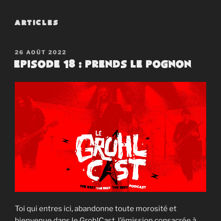
ARTICLES
PUBLIÉ
26 AOÛT 2022
LE
Episode 18 : Prends le pognon
Toi qui entres ici, abandonne toute morosité et
bienvenue dans le GrohlCast, l’émission consacrée à