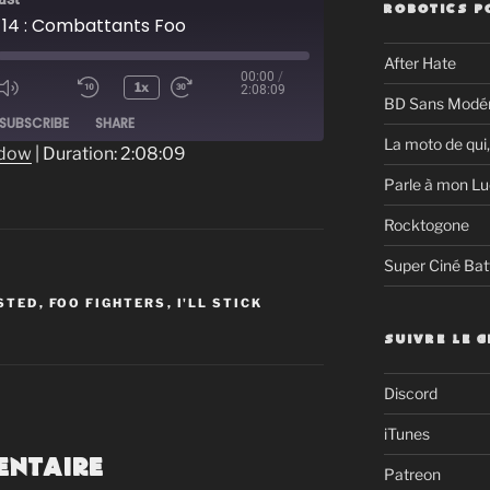
ROBOTICS P
 14 : Combattants Foo
After Hate
00:00
/
1x
2:08:09
BD Sans Modér
ode
SUBSCRIBE
SHARE
La moto de qui,
ndow
|
Duration: 2:08:09
Parle à mon Lu
Rocktogone
Super Ciné Bat
STED
,
FOO FIGHTERS
,
I'LL STICK
SUIVRE LE 
Discord
iTunes
entaire
Patreon