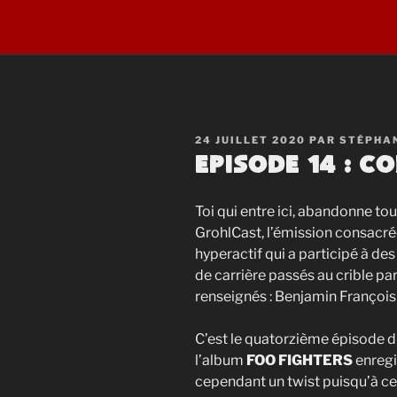
PUBLIÉ
24 JUILLET 2020
PAR
STÉPHA
LE
Episode 14 : 
Toi qui entre ici, abandonne to
GrohlCast, l’émission consacré
hyperactif qui a participé à des
de carrière passés au crible p
renseignés : Benjamin François
C’est le quatorzième épisode du
l’album
FOO FIGHTERS
enregi
cependant un twist puisqu’à c