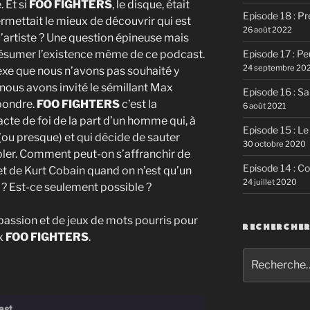
 Et si
FOO FIGHTERS
, le disque, était
Episode 18 : P
rmettait le mieux de découvrir qui est
26 août 2022
’artiste ? Une question épineuse mais
Episode 17 : P
à résumer l’existence même de ce podcast.
24 septembre 20
xe que nous n’avons pas souhaité y
nous avons invité le sémillant Max
Episode 16 : Sa
pondre.
FOO FIGHTERS
c’est la
6 août 2021
cte de foi de la part d’un homme qui, à
Episode 15 : Le
(ou presque) et qui décide de sauter
30 octobre 2020
 voler. Comment peut-on s’affranchir de
Episode 14 : C
t de Kurt Cobain quand on n’est qu’un
24 juillet 2020
 ? Est-ce seulement possible ?
passion et de jeux de mots pourris pour
RECHERCHE
ux
FOO FIGHTERS
.
Recherche
pour
:
ast