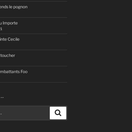
rends le pognon
eu Importe
21
inte Cecile
 toucher
ombattants Foo
R…
Recherche