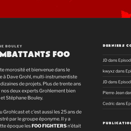
NE BOULEY
DERNIERS C
Combattants Foo
JD
dans
Episod
ute morosité et bienvenue dans le
kwyxz
dans
Ep
e à Dave Grohl, multi-instrumentiste
JD
dans
Episod
 dizaines de projets. Plus de trente ans
ar nos deux experts Grohlement bien
Pierre-Jean
da
 et Stéphane Bouley.
Cedric
dans
Ep
 Grohlcast et c’est aussi les 25 ans de
stré par le groupe éponyme. Il y a
PUBLICATIO
ette époque les
FOO FIGHTERS
n’était