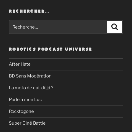
RECHERCHER…
Recherche
Recher
pour
:
ROBOTICS PODCAST UNIVERSE
After Hate
BD Sans Modération
La moto de qui, déjà ?
Parle à mon Luc
Rocktogone
Super Ciné Battle