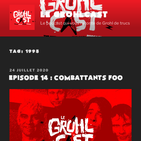
Aller
au
LE GROHLCAST
contenu
Le podcast qui vous raconte de Grohl de trucs
principal
TAG:
1995
PUBLIÉ
24 JUILLET 2020
LE
Episode 14 : Combattants Foo