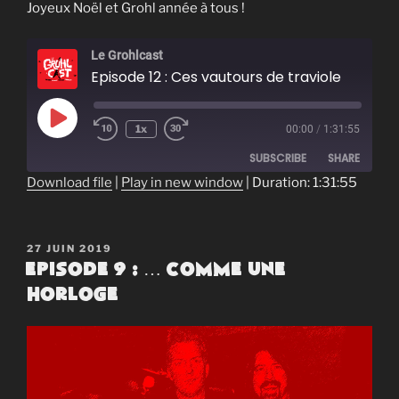
Joyeux Noël et Grohl année à tous !
Le Grohlcast
Episode 12 : Ces vautours de traviole
Play
1x
00:00
/
1:31:55
Episode
SUBSCRIBE
SHARE
Download file
|
Play in new window
|
Duration: 1:31:55
SHARE
RSS FEED
LINK
PUBLIÉ
27 JUIN 2019
LE
Episode 9 : … Comme une
EMBED
horloge