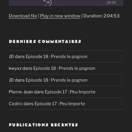
00:00
Episode
/
1x
2:04:53
Download file
|
Play in new window
|
Duration: 2:04:53
SHARE
RSS FEED
DERNIERS COMMENTAIRES
SUBSCRIBE
SHARE
LINK
JD
dans
Episode 18 : Prends le pognon
kwyxz
dans
Episode 18 : Prends le pognon
EMBED
JD
dans
Episode 18 : Prends le pognon
Pierre-Jean
dans
Episode 17 : Peu Importe
Cedric
dans
Episode 17 : Peu Importe
PUBLICATIONS RECENTES