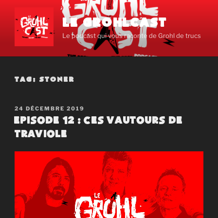
Aller
au
LE GROHLCAST
contenu
Le podcast qui vous raconte de Grohl de trucs
principal
TAG:
STONER
PUBLIÉ
24 DÉCEMBRE 2019
LE
Episode 12 : Ces vautours de
traviole