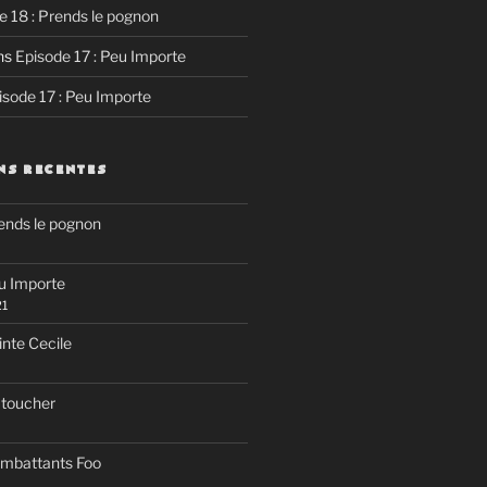
e 18 : Prends le pognon
ns
Episode 17 : Peu Importe
isode 17 : Peu Importe
NS RECENTES
rends le pognon
eu Importe
21
inte Cecile
 toucher
ombattants Foo