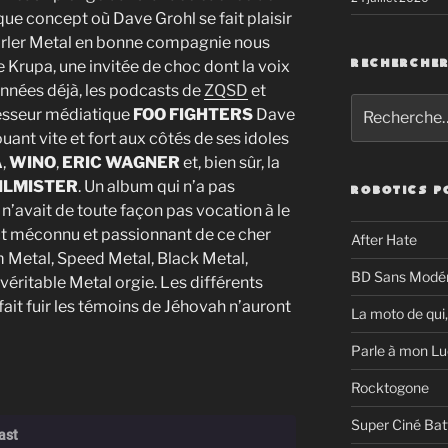
sque concept où Dave Grohl se fait plaisir
parler Metal en bonne compagnie nous
e Krupa, une invitée de choc dont la voix
RECHERCHE
nnées déjà, les podcasts de
ZQSD
et
Recherche
esseur médiatique
FOO FIGHTERS
Dave
pour
ant vite et fort aux côtés de ses idoles
:
A
,
WINO
,
ERIC WAGNER
et, bien sûr, la
ILMISTER
. Un album qui n’a pas
ROBOTICS P
 n’avait de toute façon pas vocation à le
ect méconnu et passionnant de ce cher
After Hate
 Metal, Speed Metal, Black Metal,
BD Sans Modér
véritable Metal orgie. Les différents
ait fuir les témoins de Jéhovah n’auront
La moto de qui,
Parle à mon Lu
Rocktogone
Super Ciné Bat
ast