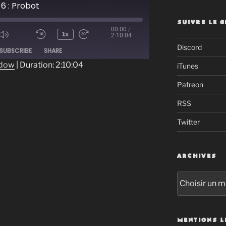
6 : Probot
SUIVRE LE 
00:00
/
1x
2:10:04
ode
Discord
SUBSCRIBE
SHARE
ndow
|
Duration: 2:10:04
iTunes
Patreon
RSS
Twitter
ARCHIVES
Archives
MENTIONS L