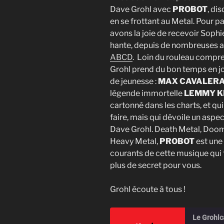
Dave Grohl avec
PROBOT
, di
en se frottant au Metal. Pour 
avons la joie de recevoir Sophi
hante, depuis de nombreuses a
ABCD
. Loin du rouleau compr
Grohl prend du bon temps en jou
de jeunesse :
MAX CAVALER
légende immortelle
LEMMY K
cartonné dans les charts, et qui
faire, mais qui dévoile un asp
Dave Grohl. Death Metal, Doom
Heavy Metal,
PROBOT
est une 
courants de cette musique qui f
plus de secret pour vous.
Grohl écoute à tous !
Le Grohlc