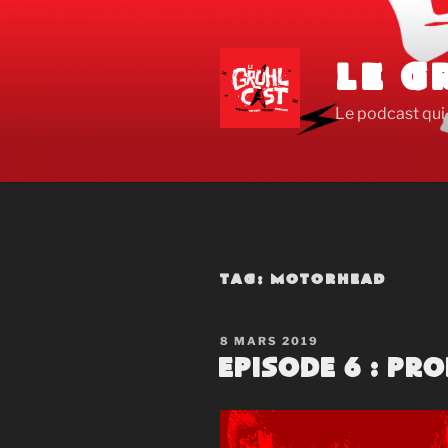
Aller
au
contenu
LE G
principal
Le podcast qui 
TAG:
MOTORHEAD
PUBLIÉ
8 MARS 2019
LE
Episode 6 : Pr