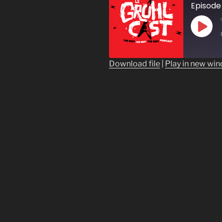
Episode 
Play
Epis
Download file
|
Play in new wi
SHARE
RSS FEED
LINK
EMBED