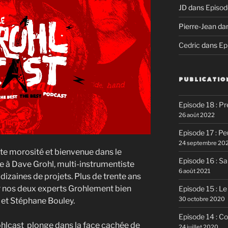
JD
dans
Episod
Pierre-Jean
da
Cedric
dans
Ep
PUBLICATIO
Episode 18 : P
26 août 2022
Episode 17 : P
24 septembre 20
ute morosité et bienvenue dans le
Episode 16 : Sa
e à Dave Grohl, multi-instrumentiste
6 août 2021
 dizaines de projets. Plus de trente ans
ar nos deux experts Grohlement bien
Episode 15 : Le
30 octobre 2020
 et Stéphane Bouley.
Episode 14 : C
ohlcast plonge dans la face cachée de
24 juillet 2020