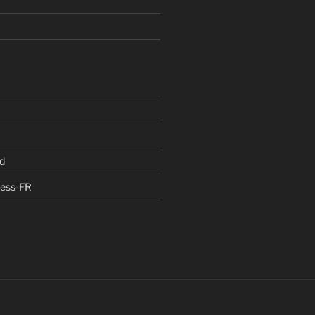
d
ress-FR