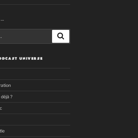
R…
Recherche
ODCAST UNIVERSE
ation
 déjà ?
c
tle