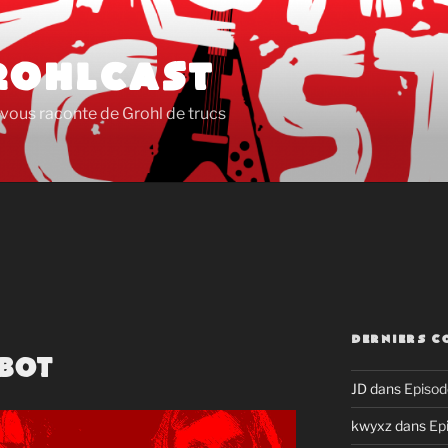
ROHLCAST
vous raconte de Grohl de trucs
DERNIERS C
obot
JD
dans
Episod
kwyxz
dans
Ep