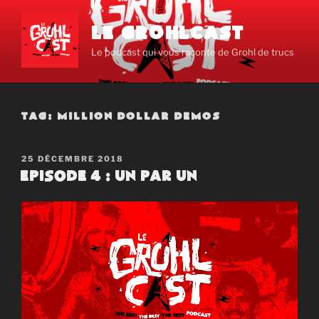
Aller
au
LE GROHLCAST
contenu
Le podcast qui vous raconte de Grohl de trucs
principal
TAG:
MILLION DOLLAR DEMOS
PUBLIÉ
25 DÉCEMBRE 2018
LE
Episode 4 : Un par un