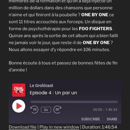
membres de la formation et qu’on a déjà injecté un
million de dollars dans des chansons que personne
n’aime et qui finiront à la poubelle ?
ONE BY ONE
ce
sont 11 titres accouchés aux forceps. Un disque en
forme de psychothérapie pour les
FOO FIGHTERS
.
Quinze ans après la sortie de cet album qui a bien failli
ne jamais voir le jour, que reste-il de
ONE BY ONE
?
Nous allons essayer d’y répondre en 106 minutes.
Bonne écoute à tous et passez de bonnes fêtes de fin
d’année !
Le Grohlcast
Episode 4 : Un par un
Play
1x
00:00
/
1:46:54
Episode
SUBSCRIBE
SHARE
Download file
|
Play in new window
|
Duration: 1:46:54