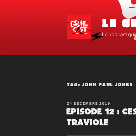
Aller
au
contenu
LE G
principal
Le podcast qui 
TAG:
JOHN PAUL JONES
PUBLIÉ
24 DÉCEMBRE 2019
LE
Episode 12 : C
traviole