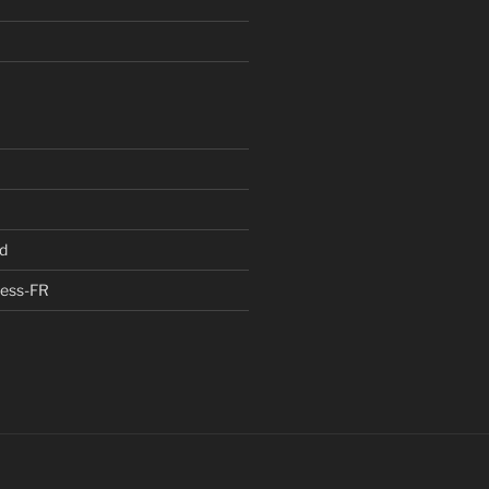
d
ress-FR