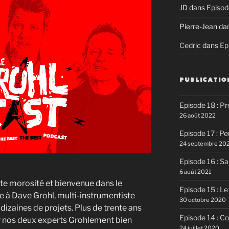
JD
dans
Episod
Pierre-Jean
da
Cedric
dans
Ep
PUBLICATIO
Episode 18 : P
26 août 2022
Episode 17 : P
24 septembre 20
Episode 16 : Sa
6 août 2021
ute morosité et bienvenue dans le
Episode 15 : Le
e à Dave Grohl, multi-instrumentiste
30 octobre 2020
 dizaines de projets. Plus de trente ans
Episode 14 : C
ar nos deux experts Grohlement bien
24 juillet 2020