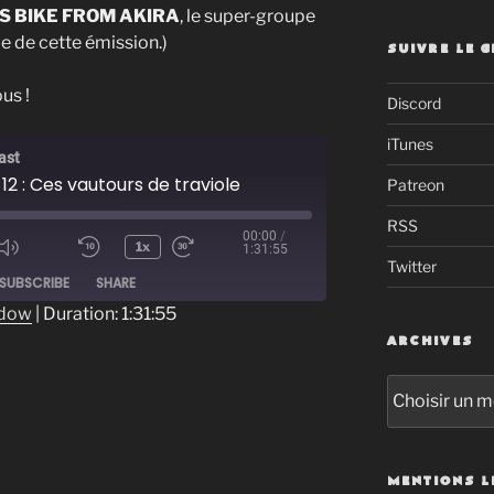
S BIKE FROM AKIRA
, le super-groupe
e de cette émission.)
SUIVRE LE 
us !
Discord
iTunes
ast
12 : Ces vautours de traviole
Patreon
RSS
00:00
/
1x
1:31:55
Twitter
ode
SUBSCRIBE
SHARE
ndow
|
Duration: 1:31:55
ARCHIVES
Archives
MENTIONS L