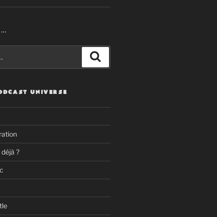
R…
Recherche
ODCAST UNIVERSE
ation
 déjà ?
c
tle