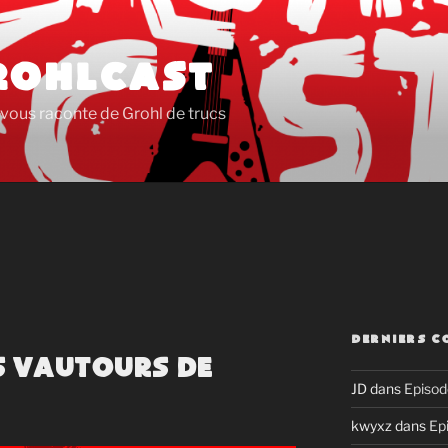
ROHLCAST
vous raconte de Grohl de trucs
DERNIERS C
es vautours de
JD
dans
Episod
kwyxz
dans
Ep