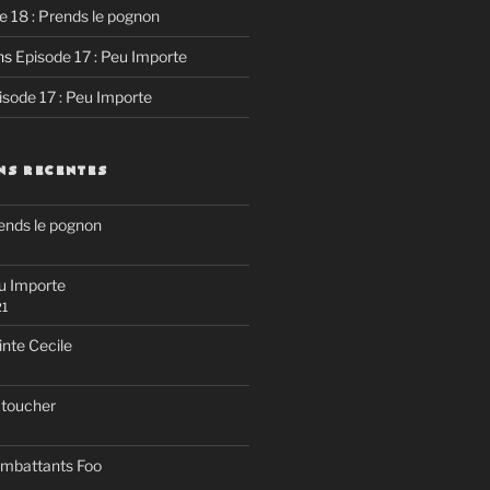
e 18 : Prends le pognon
ns
Episode 17 : Peu Importe
isode 17 : Peu Importe
NS RECENTES
rends le pognon
eu Importe
21
inte Cecile
 toucher
ombattants Foo