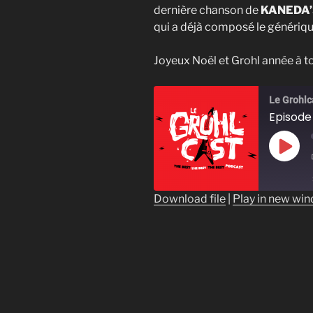
dernière chanson de
KANEDA’
qui a déjà composé le génériqu
Joyeux Noël et Grohl année à to
Le Grohlc
Episode 
Play
Epis
Download file
|
Play in new wi
SHARE
RSS FEED
LINK
EMBED