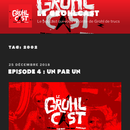
Aller
au
LE GROHLCAST
contenu
Le podcast qui vous raconte de Grohl de trucs
principal
TAG:
2002
PUBLIÉ
25 DÉCEMBRE 2018
LE
Episode 4 : Un par un