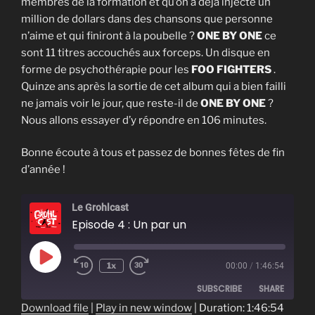
membres de la formation et qu’on a déjà injecté un
million de dollars dans des chansons que personne
n’aime et qui finiront à la poubelle ?
ONE BY ONE
ce
sont 11 titres accouchés aux forceps. Un disque en
forme de psychothérapie pour les
FOO FIGHTERS
.
Quinze ans après la sortie de cet album qui a bien failli
ne jamais voir le jour, que reste-il de
ONE BY ONE
?
Nous allons essayer d’y répondre en 106 minutes.
Bonne écoute à tous et passez de bonnes fêtes de fin
d’année !
Le Grohlcast
Episode 4 : Un par un
Play
1x
00:00
/
1:46:54
Episode
SUBSCRIBE
SHARE
Download file
|
Play in new window
|
Duration: 1:46:54