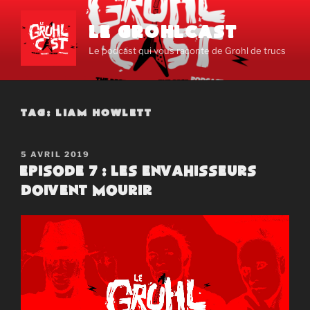
Aller
au
LE GROHLCAST
contenu
Le podcast qui vous raconte de Grohl de trucs
principal
TAG:
LIAM HOWLETT
PUBLIÉ
5 AVRIL 2019
LE
Episode 7 : Les envahisseurs
doivent mourir