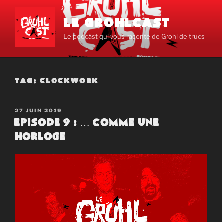
Aller
au
LE GROHLCAST
contenu
Le podcast qui vous raconte de Grohl de trucs
principal
TAG:
CLOCKWORK
PUBLIÉ
27 JUIN 2019
LE
Episode 9 : … Comme une
horloge