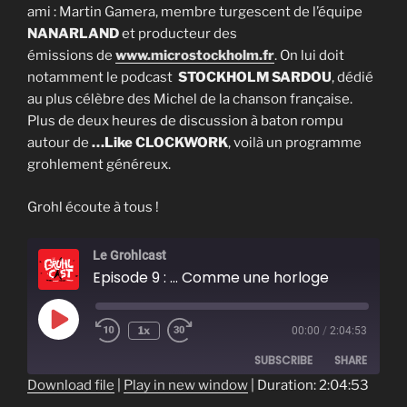
ami : Martin Gamera, membre turgescent de l’équipe
NANARLAND
et producteur des
émissions de
www.
microstockholm
.fr
. On lui doit
notamment le podcast
STOCKHOLM SARDOU
, dédié
au plus célèbre des Michel de la chanson française.
Plus de deux heures de discussion à baton rompu
autour de
…Like CLOCKWORK
, voilà un programme
grohlement généreux.
Grohl écoute à tous !
Le Grohlcast
Episode 9 : ... Comme une horloge
Play
1x
00:00
/
2:04:53
Episode
SUBSCRIBE
SHARE
Download file
|
Play in new window
|
Duration: 2:04:53